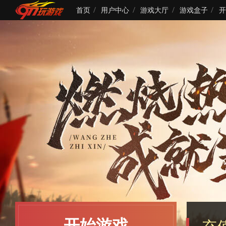
首页
用户中心
游戏大厅
游戏盒子
开
开始游戏