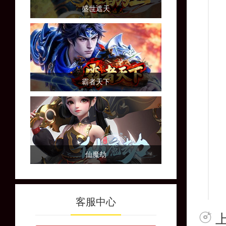
盛世遮天
霸者天下
仙魔劫
客服中心