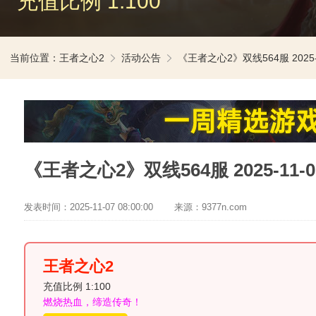
充值比例 1:100
当前位置：
王者之心2
活动公告
《王者之心2》双线564服 2025-1
《王者之心2》双线564服 2025-11-07
发表时间：2025-11-07 08:00:00
来源：9377n.com
王者之心2
充值比例 1:100
燃烧热血，缔造传奇！