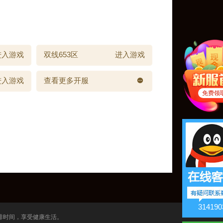
进入游戏
双线653区
进入游戏
进入游戏
查看更多开服
免费领
314190
排时间，享受健康生活。