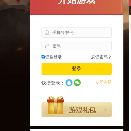
记住登录
忘记密码？
登录
立即注册
快捷登录：