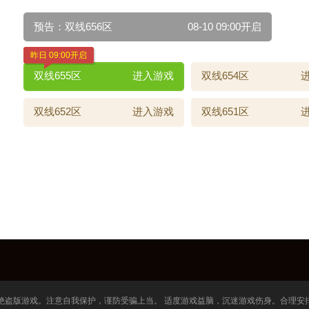
预告：双线656区
08-10 09:00开启
昨日 09:00开启
双线655区
进入游戏
双线654区
双线652区
进入游戏
双线651区
绝盗版游戏。注意自我保护，谨防受骗上当。 适度游戏益脑，沉迷游戏伤身。合理安