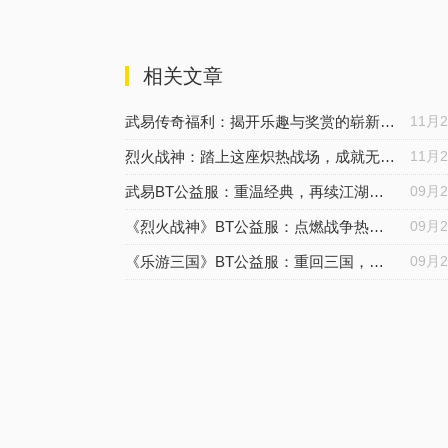
相关文章
武易传奇福利：揭开乐趣与奖赏的崭新篇章-经典页游重现-977玩游戏
11月
烈火战神：踏上这座炽热战场，成就无敌战神的辉煌-977玩游戏
11月
武易BT公益服：重温经典，再续江湖传说
09月
《烈火战神》BT公益服：点燃战争热血，再掀战神之战！
09月
《乐游三国》BT公益服：重回三国，征战霸业
09月